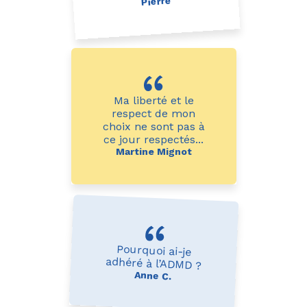
Pierre
Ma liberté et le
respect de mon
choix ne sont pas à
ce jour respectés...
Martine Mignot
Pourquoi ai-je
adhéré à l’ADMD ?
Anne C.