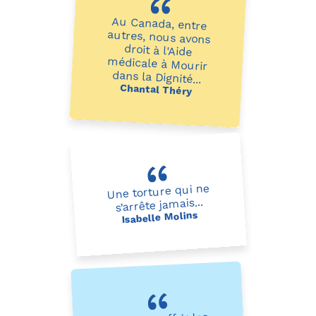
Au Canada, entre
autres, nous avons
droit à l'Aide
médicale à Mourir
dans la Dignité...
Chantal Théry
Une torture qui ne
s’arrête jamais...
Isabelle Molins