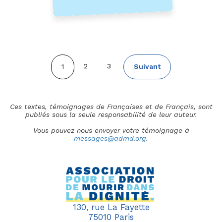
Pagination
Page
2
Page
3
Page
1
Page
Suivant
courante
suivante
Ces textes, témoignages de Françaises et de Français, sont
publiés sous la seule responsabilité de leur auteur.
Vous pouvez nous envoyer votre témoignage à
messages@admd.org
.
130, rue La Fayette
75010 Paris