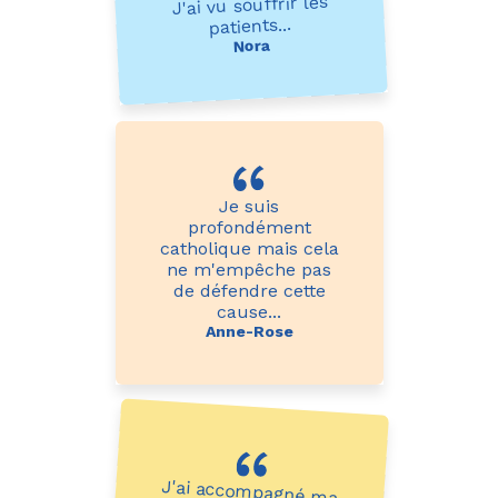
J'ai vu souffrir les
patients...
Nora
Je suis
profondément
catholique mais cela
ne m'empêche pas
de défendre cette
cause...
Anne-Rose
J'ai accompagné ma