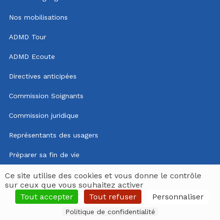
Nos mobilisations
ADMD Tour
ADMD Ecoute
Directives anticipées
Commission Soignants
Commission juridique
Représentants des usagers
Préparer sa fin de vie
Mentions légales
Ce site utilise des cookies et vous donne le contrôle
sur ceux que vous souhaitez activer
Politique de confidentialité
Tout accepter
Tout refuser
Personnaliser
Politique de confidentialité
Espace délégués