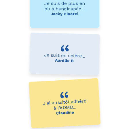
Je suis de plus en
plus handicapée...
Jacky Pinatel
Je suis en colère...
Aurélie B
J'ai aussitôt adhéré
à l'ADMD...
Claudine