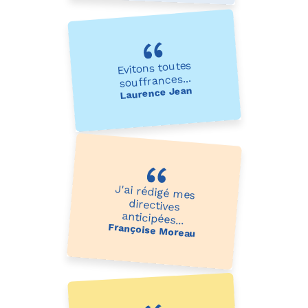
Evitons toutes
souffrances...
Laurence Jean
J'ai rédigé mes
directives
anticipées...
Françoise Moreau