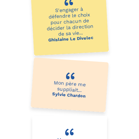
S'engager à
défendre le choix
pour chacun de
décider la direction
de sa vie...
Ghislaine Le Divelec
Mon père me
suppliait...
Sylvie Chardon