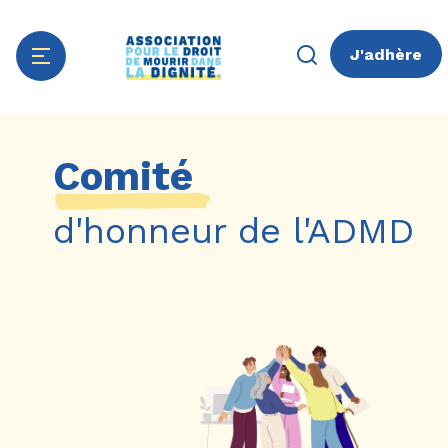
J'adhère
Aller
Panneau de gestion des cookies
au
Comité
contenu
principal
d'honneur de l'ADMD