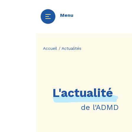
Menu
Aller
Panneau de gestion des cookies
au
Accueil
/
Actualités
contenu
principal
L'actualité
de l'ADMD