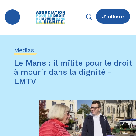
J'adhère
Aller
Panneau de gestion des cookies
au
Médias
contenu
principal
Le Mans : il milite pour le droit
à mourir dans la dignité -
LMTV