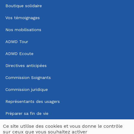
Boutique solidaire
Vos témoignages
Nos mobilisations
ADMD Tour
ADMD Ecoute
Directives anticipées
Commission Soignants
Commission juridique
Représentants des usagers
Préparer sa fin de vie
Mentions légales
Ce site utilise des cookies et vous donne le contrôle
sur ceux que vous souhaitez activer