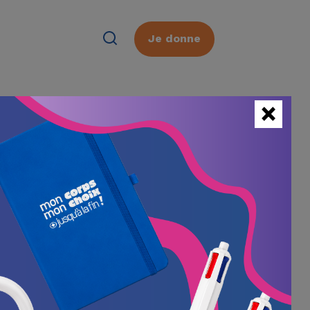
Je donne
×