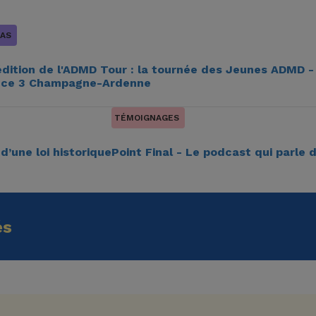
AS
édition de l'ADMD Tour : la tournée des Jeunes ADMD -
nce 3 Champagne-Ardenne
TÉMOIGNAGES
d’une loi historique
Point Final - Le podcast qui parle d
és