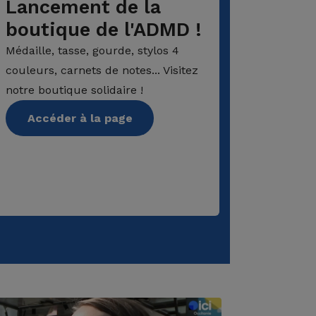
Lancement de la
Le d
boutique de l'ADMD !
Pour ren
mémoire 
Médaille, tasse, gourde, stylos 4
pouvez cr
couleurs, carnets de notes... Visitez
memoria
notre boutique solidaire !
Accé
Accéder à la page