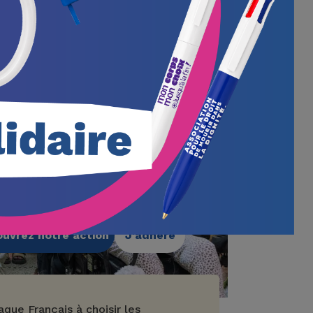
s militons pour que
que Français puisse
isir les conditions de sa
re fin de vie.
uvrez notre action
J'adhère
que Français à choisir les