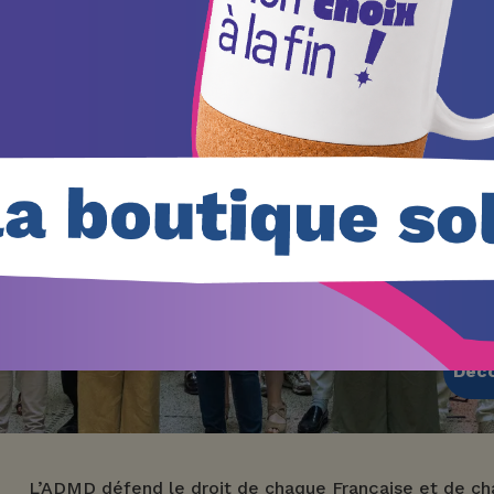
Nou
cha
cho
prop
Déco
L’ADMD défend le droit de chaque Française et de cha