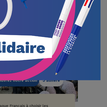
s militons pour que
que Français puisse
isir les conditions de sa
re fin de vie.
uvrez notre action
J'adhère
que Français à choisir les