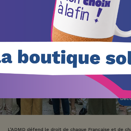
Nou
cha
cho
prop
Déco
L’ADMD défend le droit de chaque Française et de cha