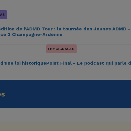
AS
édition de l'ADMD Tour : la tournée des Jeunes ADMD -
nce 3 Champagne-Ardenne
TÉMOIGNAGES
d’une loi historique
Point Final - Le podcast qui parle d
és