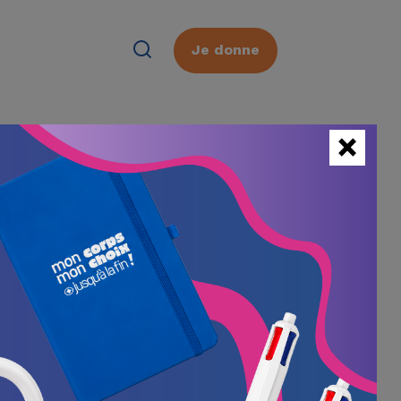
Je donne
×