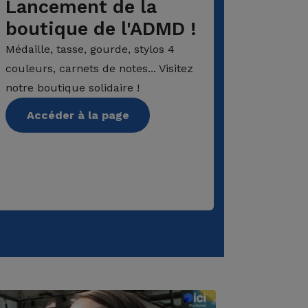
Lancement de la
Le d
boutique de l'ADMD !
Pour ren
mémoire 
Médaille, tasse, gourde, stylos 4
pouvez cr
couleurs, carnets de notes... Visitez
memoria
notre boutique solidaire !
Accé
Accéder à la page