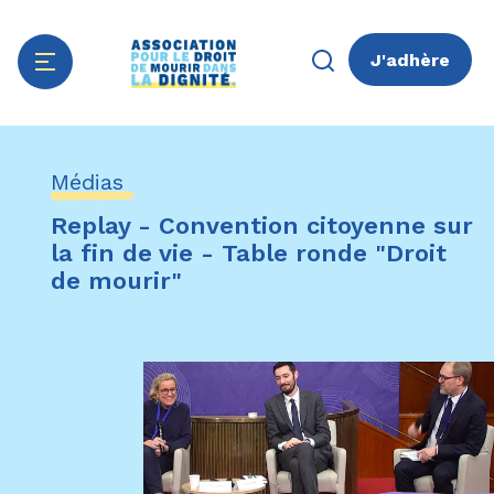
J'adhère
Aller
Panneau de gestion des cookies
au
Médias
contenu
principal
Replay - Convention citoyenne sur
la fin de vie - Table ronde "Droit
de mourir"