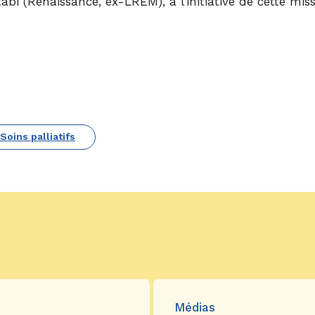
bi (Renaissance, ex-LREM), à l’initiative de cette miss
Soins palliatifs
Médias