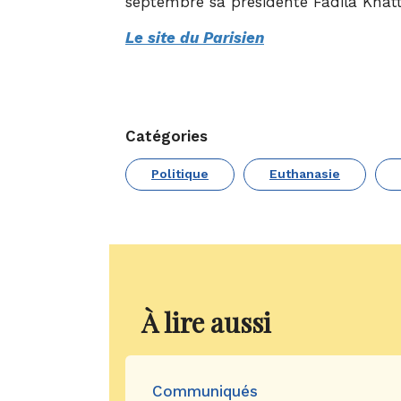
septembre sa présidente Fadila Khatta
Le site du Parisien
Catégories
Politique
Euthanasie
À lire aussi
Communiqués