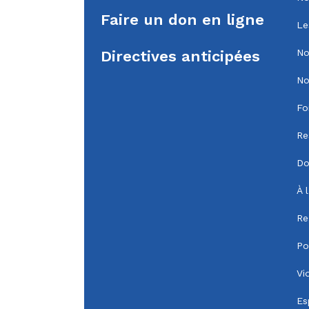
Faire un don en ligne
Le
No
Directives anticipées
No
Fo
Re
Do
À 
Re
Po
Vi
Es