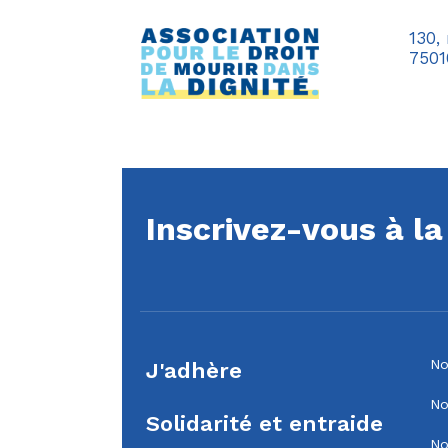
130,
7501
Inscrivez-vous à l
No
J'adhère
No
Solidarité et entraide
No