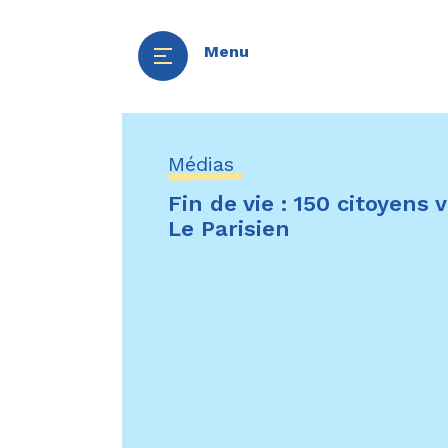
Menu
Aller
Panneau de gestion des cookies
au
Médias
contenu
Fin de vie : 150 citoyens
principal
Le Parisien