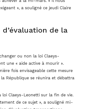
 achever à la mi-mars. « Il nous
xigeant », a souligné ce jeudi Claire
d’évaluation de la
 changer ou non la loi Claeys-
nt une « aide active à mourir ».
mière fois envisageable cette mesure
de la République se réunira et débattra
i Claeys-Leonetti sur la fin de vie.
itement de ce sujet », a souligné mi-