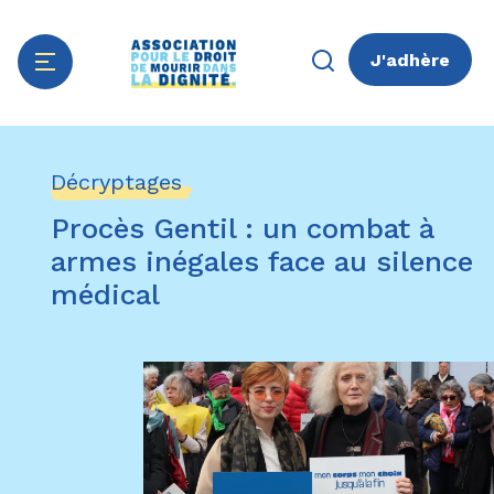
J'adhère
Aller
Panneau de gestion des cookies
au
Décryptages
contenu
principal
Procès Gentil : un combat à
armes inégales face au silence
médical