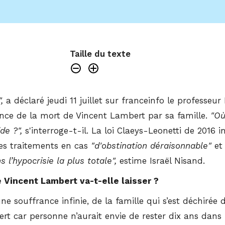
Taille du texte
,
a déclaré jeudi 11 juillet sur franceinfo le professeu
nce de la mort de Vincent Lambert par sa famille.
"
Où
pide
?
",
s'interroge-t-il. La loi Claeys-Leonetti de 2016 in
 des traitements en cas
"d'obstination déraisonnable"
et 
 l’hypocrisie la plus totale",
estime Israël Nisand.
e Vincent Lambert va-t-elle laisser ?
une souffrance infinie, de la famille qui s’est déchirée d
rt car personne n’aurait envie de rester dix ans dan