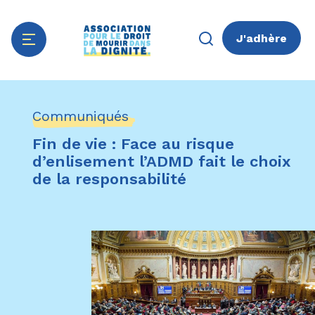
J'adhère
Aller
Panneau de gestion des cookies
au
Communiqués
contenu
principal
Fin de vie : Face au risque
d’enlisement l’ADMD fait le choix
de la responsabilité