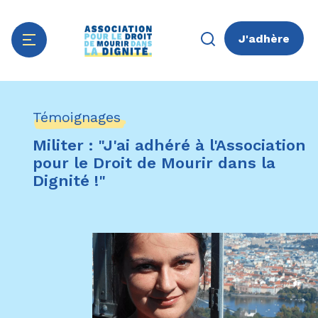
J'adhère
Aller
Panneau de gestion des cookies
au
Témoignages
contenu
principal
Militer : "J'ai adhéré à l'Association
pour le Droit de Mourir dans la
Dignité !"