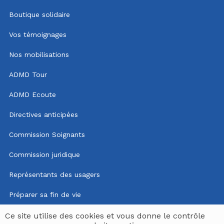
Boutique solidaire
Vos témoignages
Nos mobilisations
ADMD Tour
ADMD Ecoute
Directives anticipées
Commission Soignants
Commission juridique
Représentants des usagers
Préparer sa fin de vie
Mentions légales
Ce site utilise des cookies et vous donne le contrôle