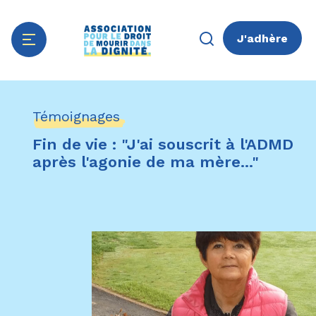
J'adhère
Aller
Panneau de gestion des cookies
au
Témoignages
contenu
principal
Fin de vie : "J'ai souscrit à l'ADMD
après l'agonie de ma mère..."