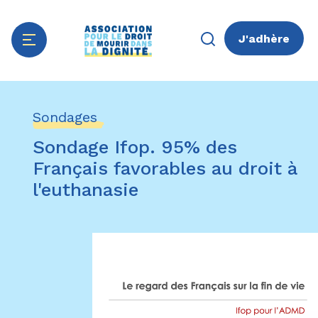
J'adhère
Aller
Panneau de gestion des cookies
au
Sondages
contenu
principal
Sondage Ifop. 95% des
Français favorables au droit à
l'euthanasie