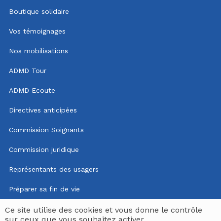
Boutique solidaire
Vos témoignages
Nos mobilisations
ADMD Tour
ADMD Ecoute
Directives anticipées
Commission Soignants
Commission juridique
Représentants des usagers
Préparer sa fin de vie
Mentions légales
Ce site utilise des cookies et vous donne le contrôle
sur ceux que vous souhaitez activer