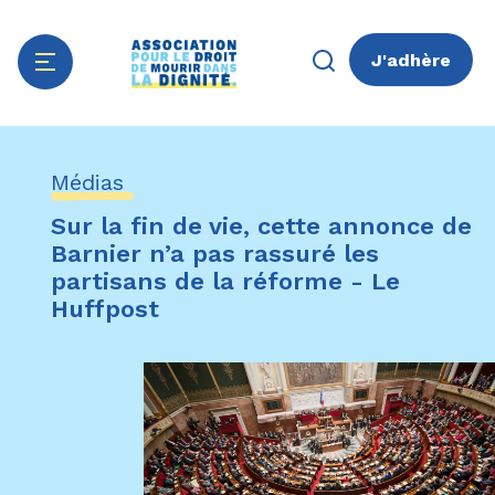
J'adhère
Aller
Panneau de gestion des cookies
au
Médias
contenu
principal
Sur la fin de vie, cette annonce de
Barnier n’a pas rassuré les
partisans de la réforme - Le
Huffpost