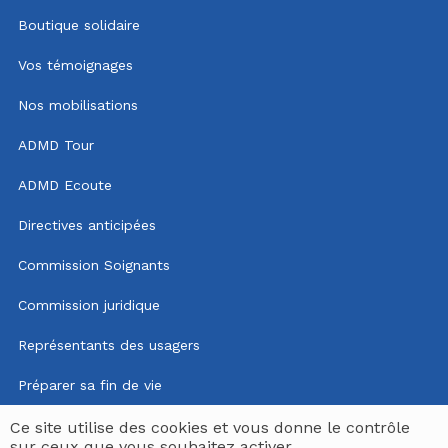
Boutique solidaire
Vos témoignages
Nos mobilisations
ADMD Tour
ADMD Ecoute
Directives anticipées
Commission Soignants
Commission juridique
Représentants des usagers
Préparer sa fin de vie
Mentions légales
Ce site utilise des cookies et vous donne le contrôle
sur ceux que vous souhaitez activer