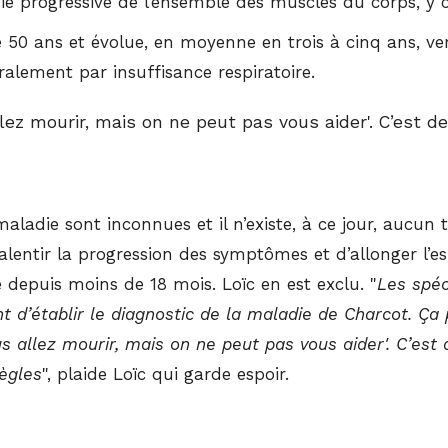
ie progressive de l’ensemble des muscles du corps, y c
e 50 ans et évolue, en moyenne en trois à cinq ans, v
alement par insuffisance respiratoire.
llez mourir, mais on ne peut pas vous aider'. C’est de
aladie sont inconnues et il n’existe, à ce jour, aucun 
entir la progression des symptômes et d’allonger l’esp
 depuis moins de 18 mois. Loïc en est exclu. "
Les spéc
t d’établir le diagnostic de la maladie de Charcot. Ça
s allez mourir, mais on ne peut pas vous aider'. C’est 
règles
", plaide Loïc qui garde espoir.