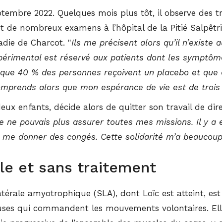
ptembre 2022. Quelques mois plus tôt, il observe des 
t de nombreux examens à l’hôpital de la Pitié Salpêtriè
adie de Charcot. "
Ils me précisent alors qu’il n’exist
xpérimental est réservé aux patients dont les sympt
i que 40 % des personnes reçoivent un placebo et que c
comprends alors que mon espérance de vie est de tro
ux enfants, décide alors de quitter son travail de direc
e ne pouvais plus assurer toutes mes missions. Il y a
 me donner des congés. Cette solidarité m’a beaucou
le et sans traitement
térale amyotrophique (SLA), dont Loïc est atteint, es
euses qui commandent les mouvements volontaires. Ell