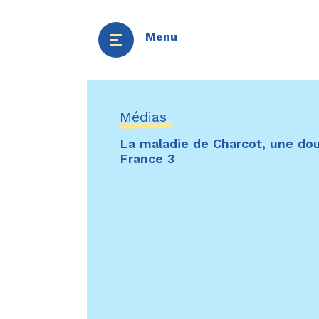
Menu
Aller
Panneau de gestion des cookies
au
Médias
contenu
La maladie de Charcot, une doub
principal
France 3