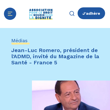
J'adhère
Aller
Panneau de gestion des cookies
au
Médias
contenu
principal
Jean-Luc Romero, président de
l'ADMD, invité du Magazine de la
Santé - France 5