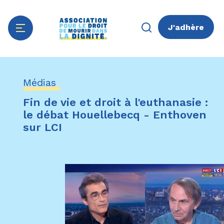
J'adhère
Aller
Panneau de gestion des cookies
au
Médias
contenu
principal
Fin de vie et droit à l'euthanasie :
le débat Houellebecq - Enthoven
sur LCI