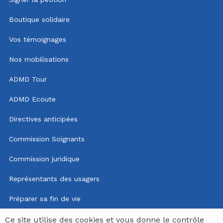
Boutique solidaire
Vos témoignages
Nos mobilisations
ADMD Tour
ADMD Ecoute
Directives anticipées
Commission Soignants
Commission juridique
Représentants des usagers
Préparer sa fin de vie
Mentions légales
Ce site utilise des cookies et vous donne le contrôle