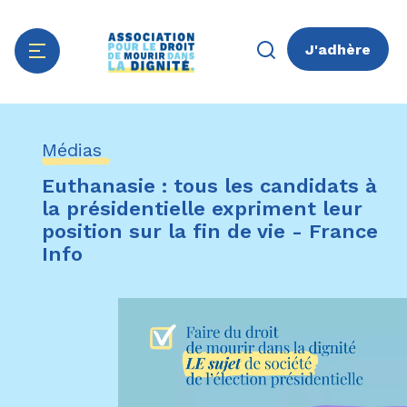
J'adhère
Aller
Panneau de gestion des cookies
au
Médias
contenu
principal
Euthanasie : tous les candidats à
la présidentielle expriment leur
position sur la fin de vie - France
Info