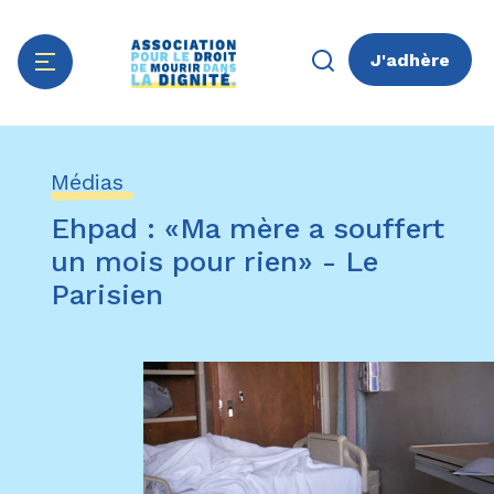
J'adhère
Aller
Panneau de gestion des cookies
au
Médias
contenu
principal
Ehpad : «Ma mère a souffert
un mois pour rien» - Le
Parisien