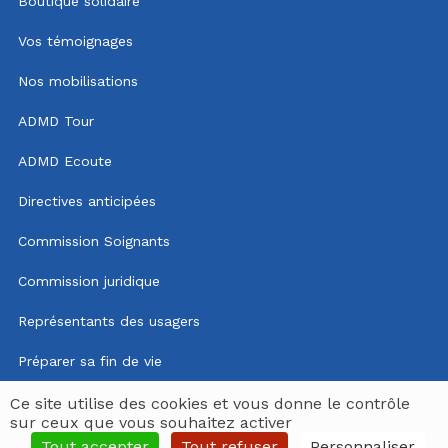
Boutique solidaire
Vos témoignages
Nos mobilisations
ADMD Tour
ADMD Ecoute
Directives anticipées
Commission Soignants
Commission juridique
Représentants des usagers
Préparer sa fin de vie
Mentions légales
Ce site utilise des cookies et vous donne le contrôle
sur ceux que vous souhaitez activer
Politique de confidentialité
Tout accepter
Tout refuser
Personnaliser