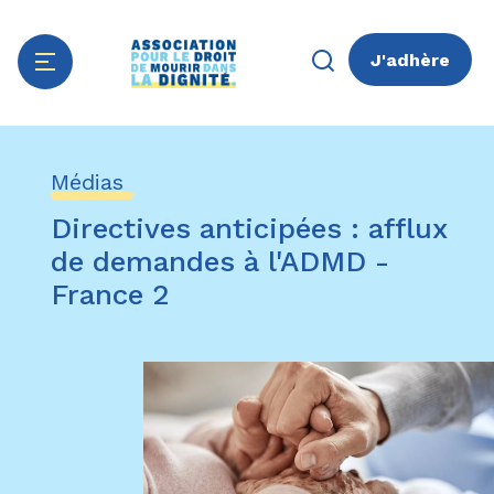
J'adhère
Aller
Panneau de gestion des cookies
au
Médias
contenu
principal
Directives anticipées : afflux
de demandes à l'ADMD -
France 2