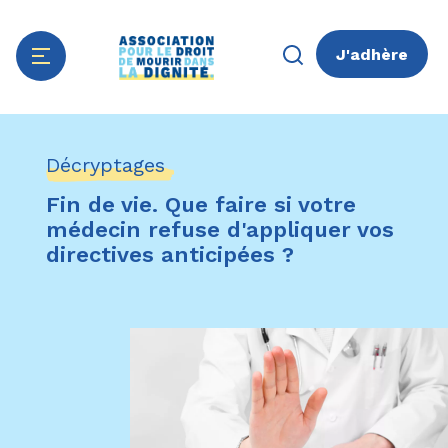
J'adhère
Aller
Panneau de gestion des cookies
au
Décryptages
contenu
principal
Fin de vie. Que faire si votre
médecin refuse d'appliquer vos
directives anticipées ?