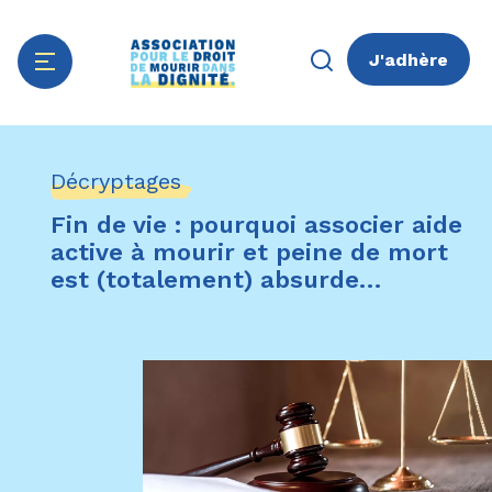
J'adhère
Aller
Panneau de gestion des cookies
au
Décryptages
contenu
principal
Fin de vie : pourquoi associer aide
active à mourir et peine de mort
est (totalement) absurde…