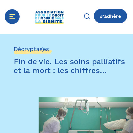
J'adhère
Aller
Panneau de gestion des cookies
au
Décryptages
contenu
principal
Fin de vie. Les soins palliatifs
et la mort : les chiffres...