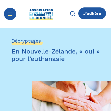
J'adhère
Aller
Panneau de gestion des cookies
au
Décryptages
contenu
principal
En Nouvelle-Zélande, « oui »
pour l’euthanasie