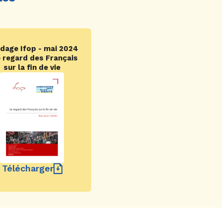
dage Ifop - mai 2024
e regard des Français
sur la fin de vie
Télécharger