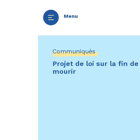
Menu
Aller
Panneau de gestion des cookies
au
Communiqués
contenu
Projet de loi sur la fin d
principal
mourir