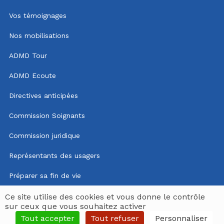
Vos témoignages
Nos mobilisations
ADMD Tour
ADMD Ecoute
Directives anticipées
Commission Soignants
Commission juridique
Représentants des usagers
Préparer sa fin de vie
Mentions légales
Ce site utilise des cookies et vous donne le contrôle
sur ceux que vous souhaitez activer
Politique de confidentialité
Tout accepter
Tout refuser
Personnaliser