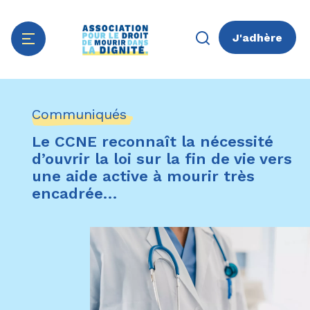
J'adhère
Aller
Panneau de gestion des cookies
au
Communiqués
contenu
principal
Le CCNE reconnaît la nécessité
d’ouvrir la loi sur la fin de vie vers
une aide active à mourir très
encadrée…