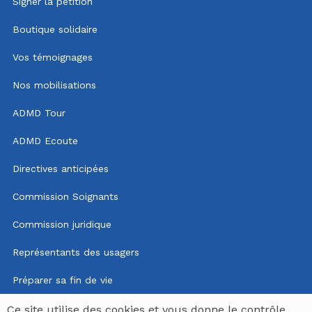
Signer la pétition
Boutique solidaire
Vos témoignages
Nos mobilisations
ADMD Tour
ADMD Ecoute
Directives anticipées
Commission Soignants
Commission juridique
Représentants des usagers
Préparer sa fin de vie
Mentions légales
Ce site utilise des cookies et vous donne le contrôle