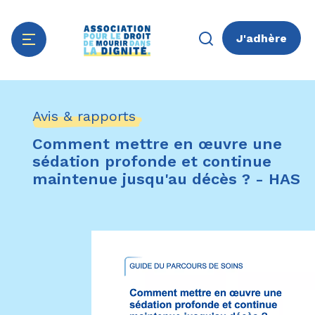
J'adhère
Aller
Panneau de gestion des cookies
au
Avis & rapports
contenu
principal
Comment mettre en œuvre une
sédation profonde et continue
maintenue jusqu'au décès ? - HAS