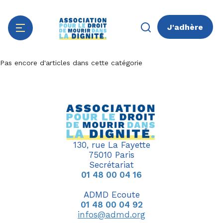
J'adhère
Aller
Panneau de gestion des cookies
Pas encore d'articles dans cette catégorie
au
contenu
principal
130, rue La Fayette
75010 Paris
Secrétariat
01 48 00 04 16
ADMD Ecoute
01 48 00 04 92
infos@admd.org