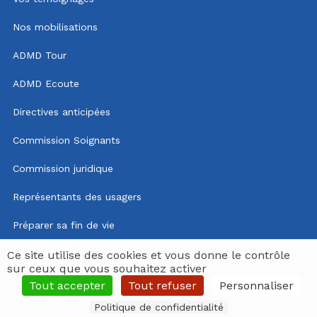
Nos mobilisations
ADMD Tour
ADMD Ecoute
Directives anticipées
Commission Soignants
Commission juridique
Représentants des usagers
Préparer sa fin de vie
Mentions légales
Ce site utilise des cookies et vous donne le contrôle
sur ceux que vous souhaitez activer
Politique de confidentialité
Tout accepter
Tout refuser
Personnaliser
Politique de confidentialité
Espace délégués