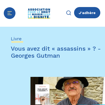
J'adhère
Aller
Panneau de gestion des cookies
au
Livre
contenu
principal
Vous avez dit « assassins » ? -
Georges Gutman