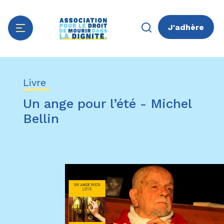
J'adhère
Aller
Panneau de gestion des cookies
au
Livre
contenu
principal
Un ange pour l’été - Michel
Bellin