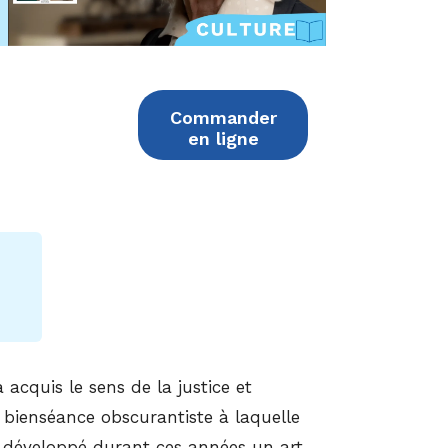
Commander
en ligne
acquis le sens de la justice et
la bienséance obscurantiste à laquelle
a développé durant ces années un art