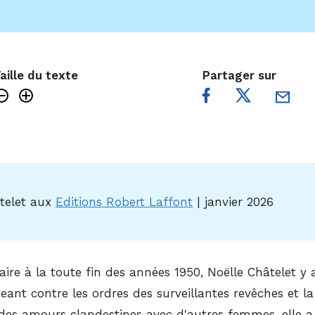
aille du texte
Partager sur
telet aux
Editions Robert Laffont
|
janvier 2026
re à la toute fin des années 1950, Noëlle Châtelet y a 
rgeant contre les ordres des surveillantes revêches et 
 des amours clandestines avec d'autres femmes, elle 