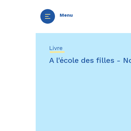
Menu
Aller
Panneau de gestion des cookies
au
Livre
contenu
A l'école des filles - 
principal