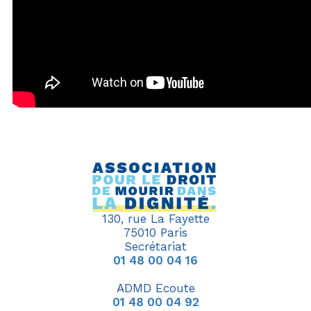
130, rue La Fayette
75010 Paris
Secrétariat
01 48 00 04 16
ADMD Ecoute
01 48 00 04 92