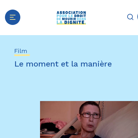
Aller
Panneau de gestion des cookies
au
Film
contenu
principal
Le moment et la manière