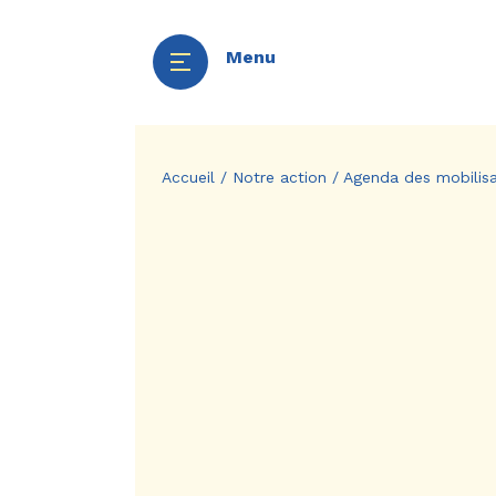
Menu
Aller
Panneau de gestion des cookies
au
Accueil
/
Notre action
/
Agenda des mobilisa
contenu
principal