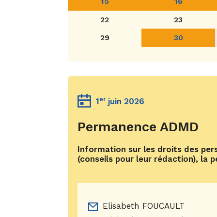
15
16
6
2
22
23
juin
jui
29
30
2026
20
El
FO
Ma
Dé
Mu
10
er
1
juin 2026
po
po
-
Permanence ADMD
l'
To
12
ad
-
Information sur les droits des pers
(conseils pour leur rédaction), la 
Qu
Ga
To
Elisabeth FOUCAULT
Vo