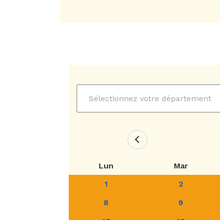
Lun
Mar
1
2
8
9