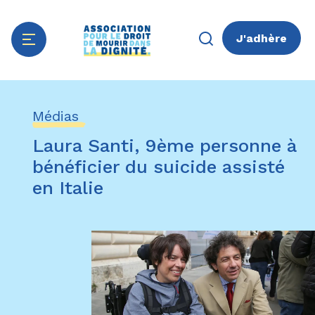
J'adhère
Aller
Panneau de gestion des cookies
au
Médias
contenu
principal
Laura Santi, 9ème personne à
bénéficier du suicide assisté
en Italie