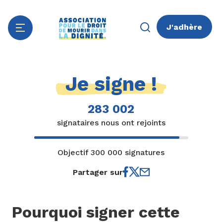
J'adhère
Aller
Panneau de gestion des cookies
au
Je signe !
contenu
principal
283 002
signataires nous ont rejoints
Objectif 300 000 signatures
Partager sur
Pourquoi signer cette