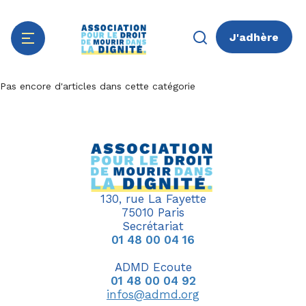
J'adhère
Aller
Panneau de gestion des cookies
Pas encore d'articles dans cette catégorie
au
contenu
principal
130, rue La Fayette
75010 Paris
Secrétariat
01 48 00 04 16
ADMD Ecoute
01 48 00 04 92
infos@admd.org